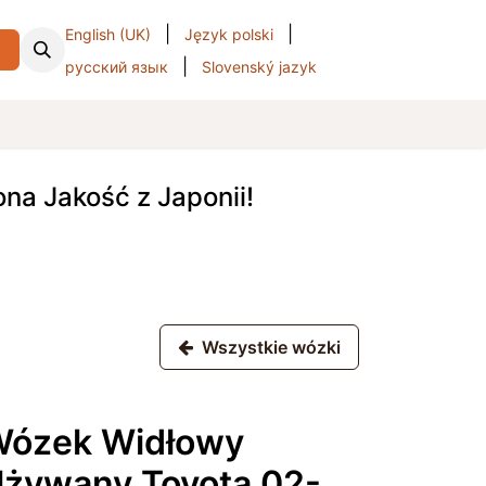
|
|
English (UK)
Język polski
i
|
русский язык
Slovenský jazyk
a Jakość z Japonii!
Wszystkie wózki
ózek Widłowy
żywany Toyota 02-