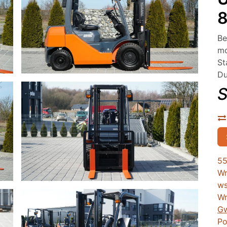
8
Be
mo
St
Du
S
55
Wr
ws
Wr
Gw
Po