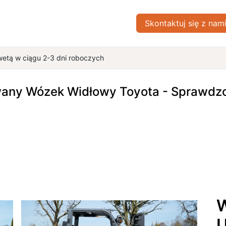
ówna
Sklep
Blog
Skontaktuj się z nami
Skontaktuj się z nam
O nas
wetą w ciągu 2-3 dni roboczych
wany Wózek Widłowy Toyota - Sprawdzon
W
U