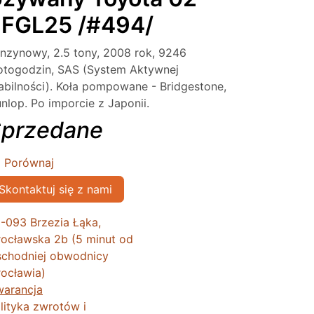
FGL25 /#494/
nzynowy, 2.5 tony, 2008 rok, 9246
togodzin, SAS (System Aktywnej
abilności). Koła pompowane - Bridgestone,
nlop. Po imporcie z Japonii.
przedane
Porównaj
Skontaktuj się z nami
-093 Brzezia Łąka,
ocławska 2b (5 minut od
chodniej obwodnicy
ocławia)
arancja
lityka zwrotów i