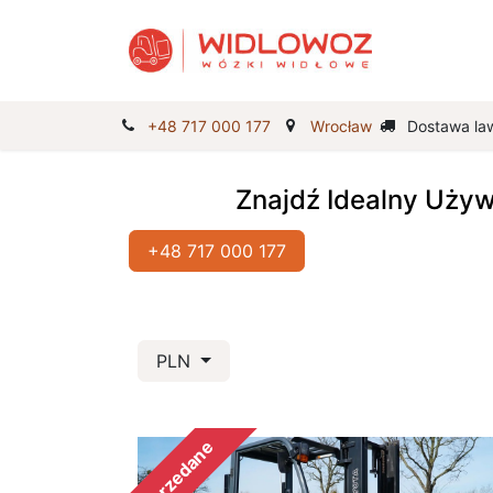
Strona Gł
+48 717 000 177
Wrocław
Dostawa la
Znajdź Idealny Uży
+48 717 000 177
PLN
Sprzedane