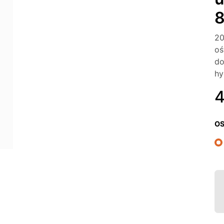
20
oś
do
hy
O