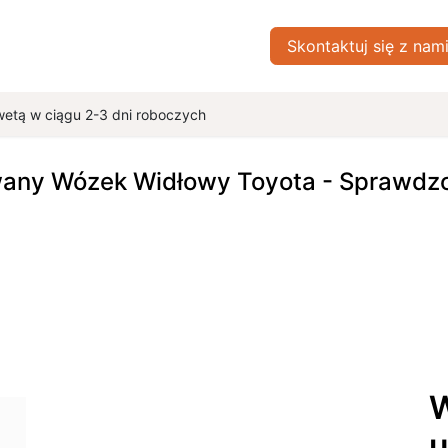
ówna
Sklep
Blog
Skontaktuj się z nami
Skontaktuj się z nam
O nas
wetą w ciągu 2-3 dni roboczych
wany Wózek Widłowy Toyota - Sprawdzon
W
u