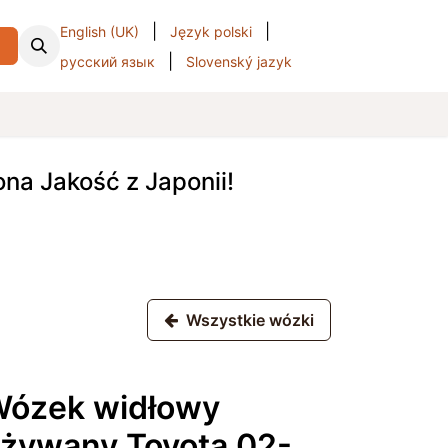
|
|
English (UK)
Język polski
i
|
русский язык
Slovenský jazyk
a Jakość z Japonii!
Wszystkie wózki
ózek widłowy
żywany Toyota 02-