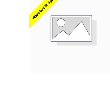
Wkrótce w sprzedaży