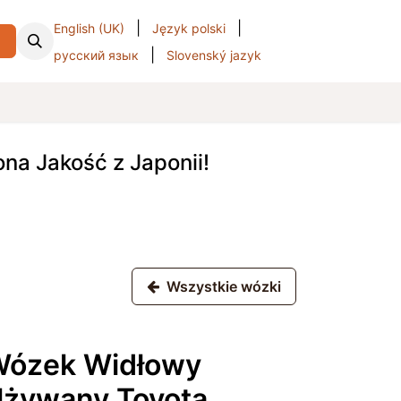
|
|
English (UK)
Język polski
i
|
русский язык
Slovenský jazyk
a Jakość z Japonii!
Wszystkie wózki
ózek Widłowy
żywany Toyota