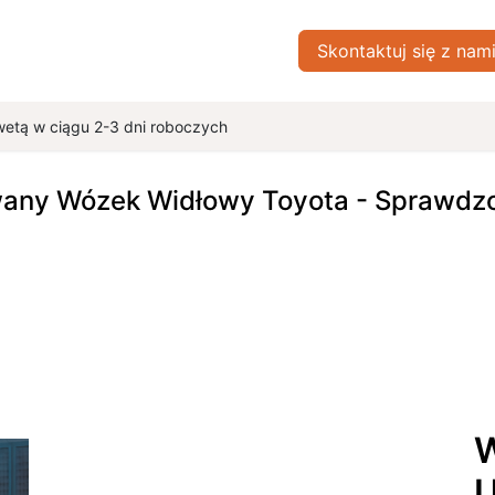
ówna
Sklep
Blog
Skontaktuj się z nami
Skontaktuj się z nam
O nas
wetą w ciągu 2-3 dni roboczych
wany Wózek Widłowy Toyota - Sprawdzon
W
U