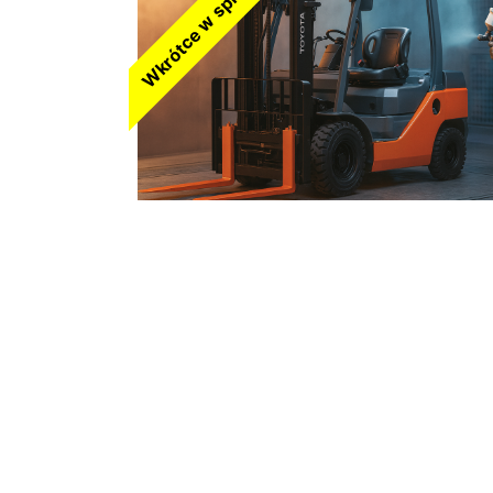
Wkrótce w sprzedaży