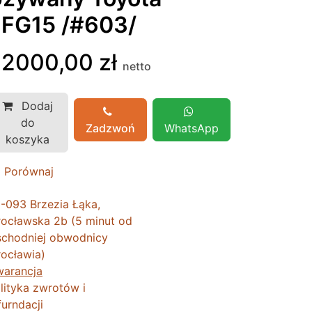
FG15 /#603/
32000,00
zł
netto
Dodaj
do
Zadzwoń
WhatsApp
koszyka
Porównaj
-093 Brzezia Łąka,
ocławska 2b (5 minut od
chodniej obwodnicy
ocławia)
arancja
lityka zwrotów i
furndacji